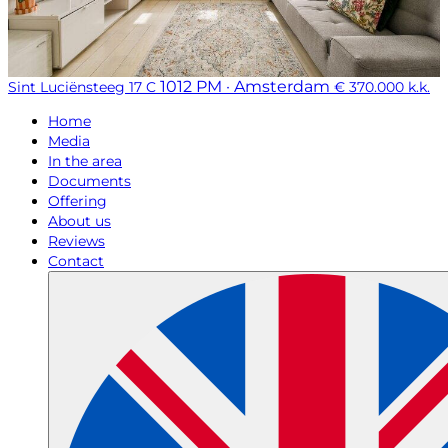
1012 PM · Amsterdam
Sint Luciënsteeg 17 C
€ 370.000 k.k.
Home
Media
In the area
Documents
Offering
About us
Reviews
Contact