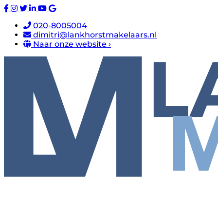
020-8005004
dimitri@lankhorstmakelaars.nl
Naar onze website ›