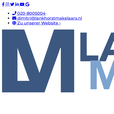
020-8005004
dimitri@lankhorstmakelaars.nl
Zu unserer Website ›