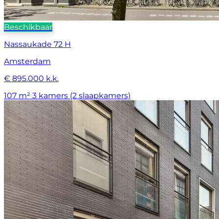
Beschikbaar
Nassaukade 72 H
Amsterdam
€ 895.000 k.k.
107 m²
3 kamers (2 slaapkamers)