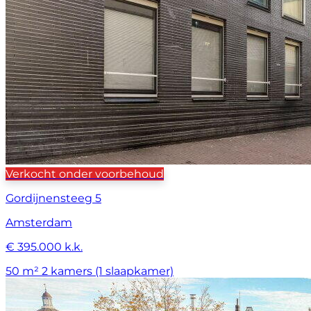
Verkocht onder voorbehoud
Gordijnensteeg 5
Amsterdam
€ 395.000 k.k.
50 m²
2 kamers (1 slaapkamer)