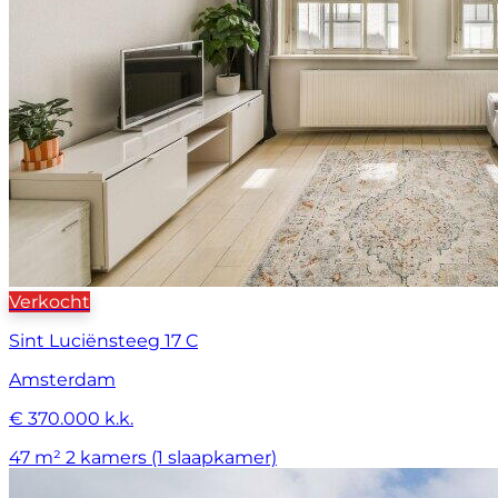
Verkocht
Sint Luciënsteeg 17 C
Amsterdam
€ 370.000 k.k.
47 m²
2 kamers (1 slaapkamer)