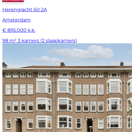
Herengracht 60 2A
Amsterdam
€ 895.000 k.k.
98 m²
3 kamers (2 slaapkamers)