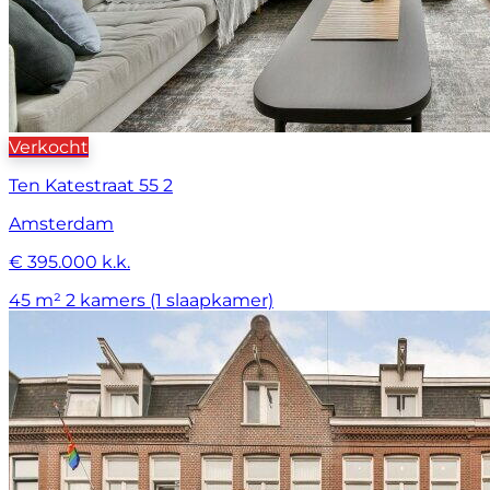
Verkocht
Ten Katestraat 55 2
Amsterdam
€ 395.000 k.k.
45 m²
2 kamers (1 slaapkamer)