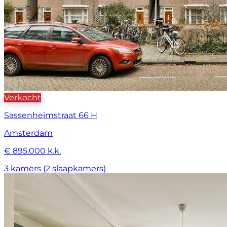
Verkocht
Sassenheimstraat 66 H
Amsterdam
€ 895.000 k.k.
3 kamers (2 slaapkamers)